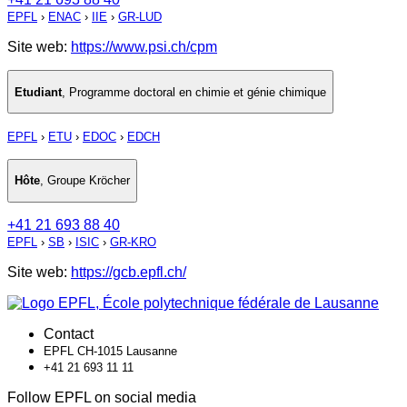
EPFL
›
ENAC
›
IIE
›
GR-LUD
Site web:
https://www.psi.ch/cpm
Etudiant
,
Programme doctoral en chimie et génie chimique
EPFL
›
ETU
›
EDOC
›
EDCH
Hôte
,
Groupe Kröcher
+41 21 693 88 40
EPFL
›
SB
›
ISIC
›
GR-KRO
Site web:
https://gcb.epfl.ch/
Contact
EPFL CH-1015 Lausanne
+41 21 693 11 11
Follow EPFL on social media