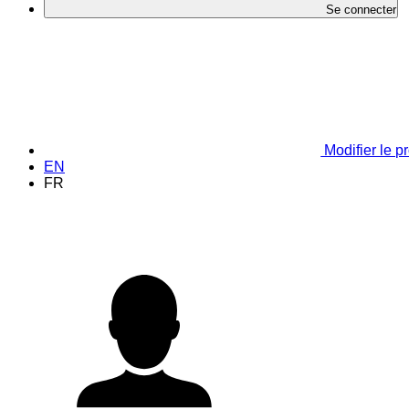
Se connecter
Modifier le pr
EN
FR