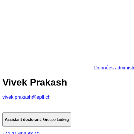
Données administr
Vivek Prakash
vivek.prakash@epfl.ch
Assistant-doctorant
,
Groupe Ludwig
+41 21 693 88 40