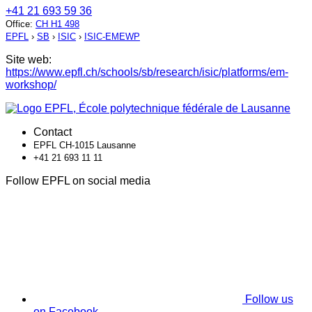
+41 21 693 59 36
Office
:
CH H1 498
EPFL
›
SB
›
ISIC
›
ISIC-EMEWP
Site web:
https://www.epfl.ch/schools/sb/research/isic/platforms/em-
workshop/
Contact
EPFL CH-1015 Lausanne
+41 21 693 11 11
Follow EPFL on social media
Follow us
on Facebook