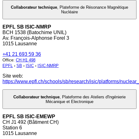
Collaborateur technique
,
Plateforme de Résonance Magnétique
Nucléaire
EPFL SB ISIC-NMRP
BCH 1538 (Batochime UNIL)
Av. François-Alphonse Forel 3
1015 Lausanne
+41 21 693 59 36
Office
:
CH H1 498
EPFL
›
SB
›
ISIC
›
ISIC-NMRP
Site web:
https://www.epfl.ch/schools/sb/research/isic/platforms/nucle
Collaborateur technique
,
Plateforme des Ateliers d'Ingénierie
Mécanique et Electronique
EPFL SB ISIC-EMEWP
CH J1 492 (Bâtiment CH)
Station 6
1015 Lausanne