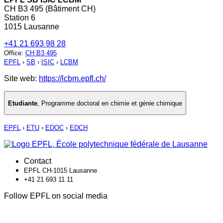
CH B3 495 (Bâtiment CH)
Station 6
1015 Lausanne
+41 21 693 98 28
Office
:
CH B3 495
EPFL
›
SB
›
ISIC
›
LCBM
Site web:
https://lcbm.epfl.ch/
Etudiante
,
Programme doctoral en chimie et génie chimique
EPFL
›
ETU
›
EDOC
›
EDCH
Contact
EPFL CH-1015 Lausanne
+41 21 693 11 11
Follow EPFL on social media