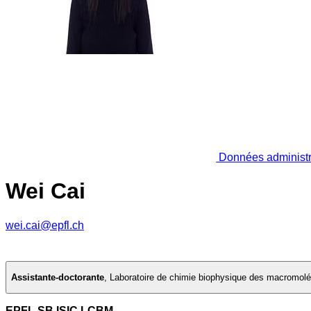
Données administr
Wei Cai
wei.cai@epfl.ch
Assistante-doctorante
,
Laboratoire de chimie biophysique des macromol
EPFL SB ISIC LCBM