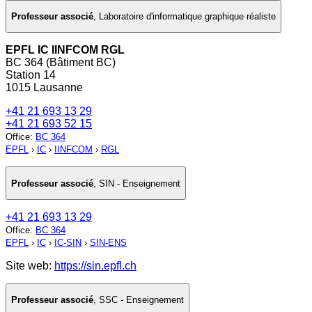
Professeur associé
,
Laboratoire d'informatique graphique réaliste
EPFL IC IINFCOM RGL
BC 364 (Bâtiment BC)
Station 14
1015 Lausanne
+41 21 693 13 29
+41 21 693 52 15
Office
:
BC 364
EPFL
›
IC
›
IINFCOM
›
RGL
Professeur associé
,
SIN - Enseignement
+41 21 693 13 29
Office
:
BC 364
EPFL
›
IC
›
IC-SIN
›
SIN-ENS
Site web:
https://sin.epfl.ch
Professeur associé
,
SSC - Enseignement