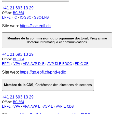
+41 21 693 13 29
Office
:
BC 364
EPFL
›
IC
›
IC-SSC
›
SSC-ENS
Site web:
https://ssc.epfl.ch
Membre de la commission du programme doctoral
,
Programme
doctoral Informatique et communications
+41 21 693 13 29
Office
:
BC 364
EPFL
›
VPA
›
VPA-AVP-DLE
›
AVP-DLE-EDOC
›
EDIC-GE
Site web:
https://go.epfl.ch/phd-edic
Membre de la CDS
,
Conférence des directions de sections
+41 21 693 13 29
Office
:
BC 364
EPFL
›
VPA
›
VPA-AVP-E
›
AVP-E
›
AVP-E-CDS