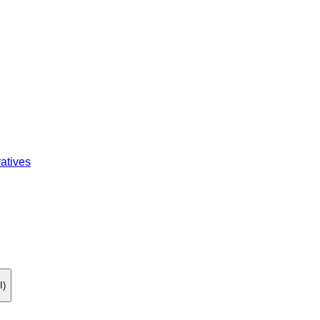
atives
I)