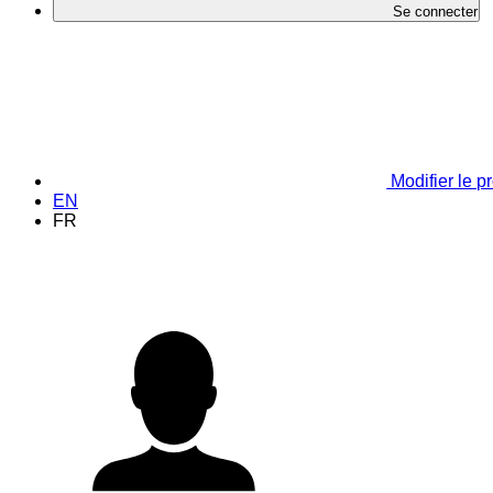
Se connecter
Modifier le pr
EN
FR