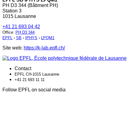
PH D3 344 (Bâtiment PH)
Station 3
1015 Lausanne
+41 21 693 04 42
Office
:
PH D3 344
EPFL
›
SB
›
IPHYS
›
LPQM1
Site web:
https://k-lab.epfl.ch/
Contact
EPFL CH-1015 Lausanne
+41 21 693 11 11
Follow EPFL on social media