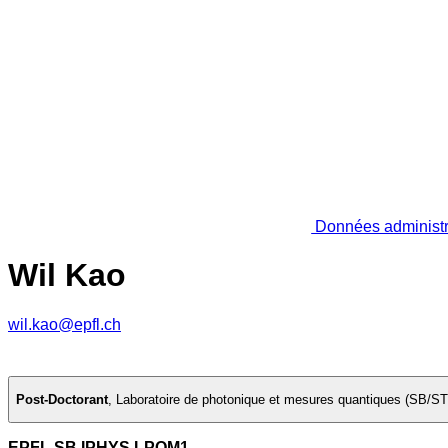
Données administr
Wil Kao
wil.kao@epfl.ch
Post-Doctorant
,
Laboratoire de photonique et mesures quantiques (SB/ST
EPFL SB IPHYS LPQM1