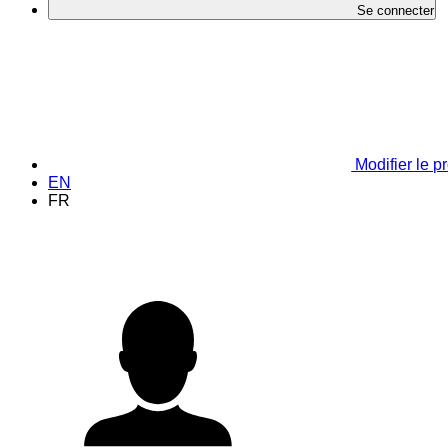
Se connecter
Modifier le pr
EN
FR