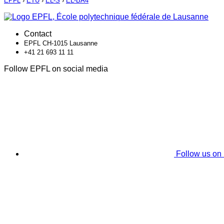
EPFL
›
ETU
›
EL-S
›
EL-BA4
Contact
EPFL CH-1015 Lausanne
+41 21 693 11 11
Follow EPFL on social media
Follow us on