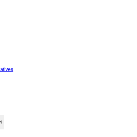
atives
 4