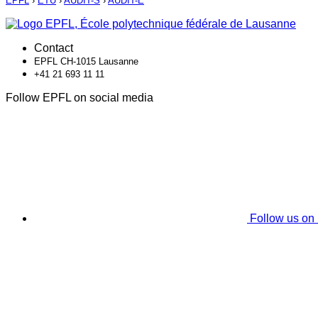
EPFL
›
ETU
›
AUDIT-S
›
AUDIT-E
Contact
EPFL CH-1015 Lausanne
+41 21 693 11 11
Follow EPFL on social media
Follow us on