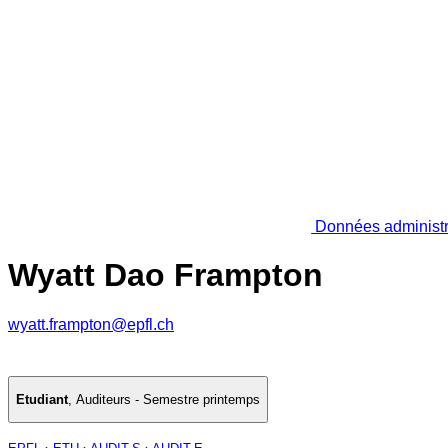
Données administr
Wyatt Dao Frampton
wyatt.frampton@epfl.ch
Etudiant
,
Auditeurs - Semestre printemps