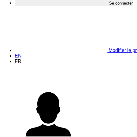
Se connecter
Modifier le pr
EN
FR