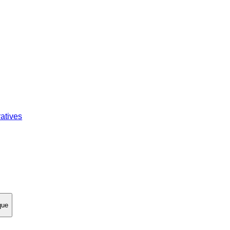
atives
que