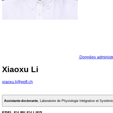
Données administr
Xiaoxu Li
xiaoxu.li@epfl.ch
Assistante-doctorante
,
Laboratoire de Physiologie Intégrative et Systémi
EPFL SV IBI-SV LISP