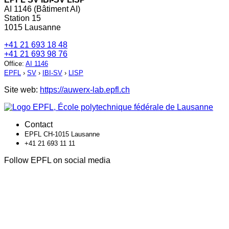
AI 1146 (Bâtiment AI)
Station 15
1015 Lausanne
+41 21 693 18 48
+41 21 693 98 76
Office
:
AI 1146
EPFL
›
SV
›
IBI-SV
›
LISP
Site web:
https://auwerx-lab.epfl.ch
Contact
EPFL CH-1015 Lausanne
+41 21 693 11 11
Follow EPFL on social media