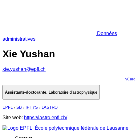
Données
administratives
Xie Yushan
xie.yushan@epfl.ch
vCard
Assistante-doctorante
,
Laboratoire d'astrophysique
EPFL
›
SB
›
IPHYS
›
LASTRO
Site web:
https://lastro.epfl.ch/