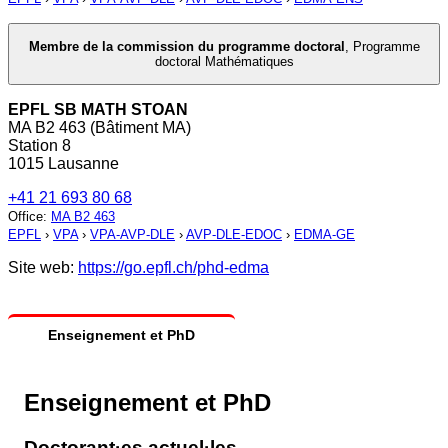
Membre de la commission du programme doctoral
,
Programme
doctoral Mathématiques
EPFL SB MATH STOAN
MA B2 463 (Bâtiment MA)
Station 8
1015 Lausanne
+41 21 693 80 68
Office
:
MA B2 463
EPFL
›
VPA
›
VPA-AVP-DLE
›
AVP-DLE-EDOC
›
EDMA-GE
Site web:
https://go.epfl.ch/phd-edma
Enseignement et PhD
Enseignement et PhD
Doctorant·es actuel·les