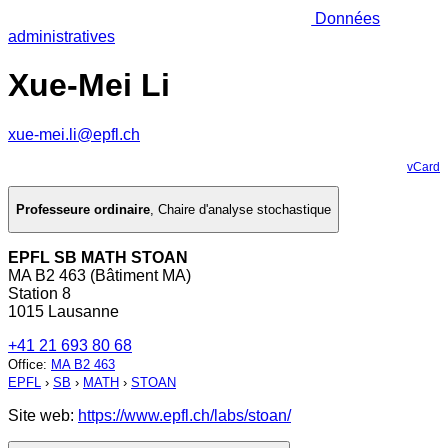
Données
administratives
Xue-Mei Li
xue-mei.li@epfl.ch
vCard
Professeure ordinaire
,
Chaire d'analyse stochastique
EPFL SB MATH STOAN
MA B2 463 (Bâtiment MA)
Station 8
1015 Lausanne
+41 21 693 80 68
Office
:
MA B2 463
EPFL
›
SB
›
MATH
›
STOAN
Site web:
https://www.epfl.ch/labs/stoan/