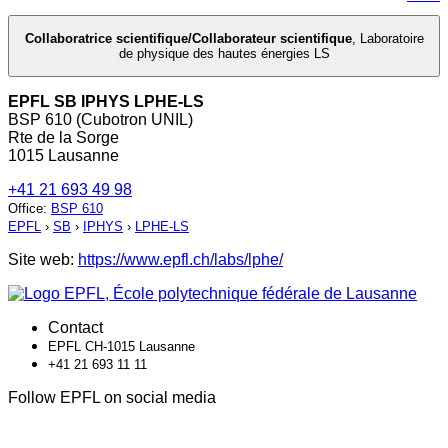
Collaboratrice scientifique/Collaborateur scientifique
,
Laboratoire
de physique des hautes énergies LS
EPFL SB IPHYS LPHE-LS
BSP 610 (Cubotron UNIL)
Rte de la Sorge
1015 Lausanne
+41 21 693 49 98
Office
:
BSP 610
EPFL
›
SB
›
IPHYS
›
LPHE-LS
Site web:
https://www.epfl.ch/labs/lphe/
Contact
EPFL CH-1015 Lausanne
+41 21 693 11 11
Follow EPFL on social media