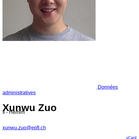
Données
administratives
Xunwu Zuo
Il - He/him
xunwu.zuo@epfl.ch
vCard