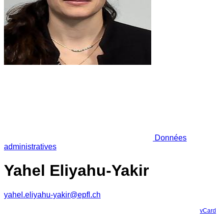
Données
administratives
Yahel Eliyahu-Yakir
yahel.eliyahu-yakir@epfl.ch
vCard