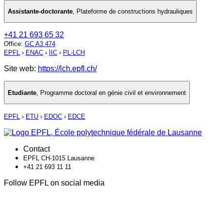
Assistante-doctorante
,
Plateforme de constructions hydrauliques
+41 21 693 65 32
Office
:
GC A3 474
EPFL
›
ENAC
›
IIC
›
PL-LCH
Site web:
https://lch.epfl.ch/
Etudiante
,
Programme doctoral en génie civil et environnement
EPFL
›
ETU
›
EDOC
›
EDCE
Contact
EPFL CH-1015 Lausanne
+41 21 693 11 11
Follow EPFL on social media