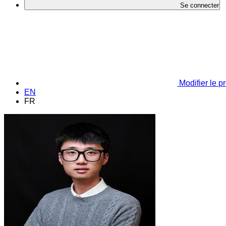
Se connecter
Modifier le pr
EN
FR