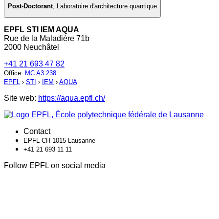
Post-Doctorant
,
Laboratoire d'architecture quantique
EPFL STI IEM AQUA
Rue de la Maladière 71b
2000 Neuchâtel
+41 21 693 47 82
Office
:
MC A3 238
EPFL
›
STI
›
IEM
›
AQUA
Site web:
https://aqua.epfl.ch/
Contact
EPFL CH-1015 Lausanne
+41 21 693 11 11
Follow EPFL on social media