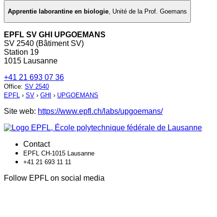
Apprentie laborantine en biologie
,
Unité de la Prof. Goemans
EPFL SV GHI UPGOEMANS
SV 2540 (Bâtiment SV)
Station 19
1015 Lausanne
+41 21 693 07 36
Office
:
SV 2540
EPFL
›
SV
›
GHI
›
UPGOEMANS
Site web:
https://www.epfl.ch/labs/upgoemans/
Contact
EPFL CH-1015 Lausanne
+41 21 693 11 11
Follow EPFL on social media