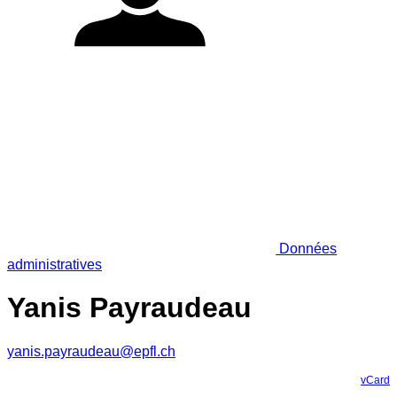
Données
administratives
Yanis Payraudeau
yanis.payraudeau@epfl.ch
vCard