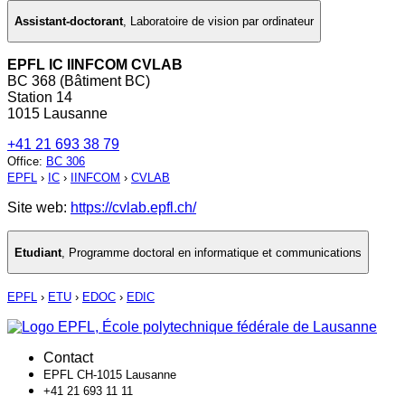
Assistant-doctorant
,
Laboratoire de vision par ordinateur
EPFL IC IINFCOM CVLAB
BC 368 (Bâtiment BC)
Station 14
1015 Lausanne
+41 21 693 38 79
Office
:
BC 306
EPFL
›
IC
›
IINFCOM
›
CVLAB
Site web:
https://cvlab.epfl.ch/
Etudiant
,
Programme doctoral en informatique et communications
EPFL
›
ETU
›
EDOC
›
EDIC
Contact
EPFL CH-1015 Lausanne
+41 21 693 11 11