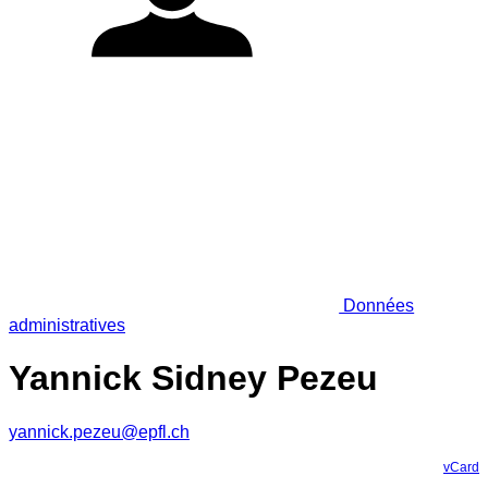
Données
administratives
Yannick Sidney Pezeu
yannick.pezeu@epfl.ch
vCard