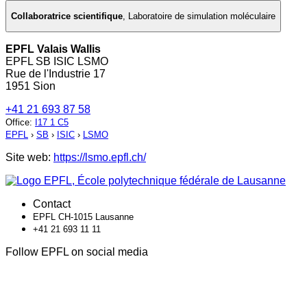
Collaboratrice scientifique
,
Laboratoire de simulation moléculaire
EPFL Valais Wallis
EPFL SB ISIC LSMO
Rue de l'Industrie 17
1951 Sion
+41 21 693 87 58
Office
:
I17 1 C5
EPFL
›
SB
›
ISIC
›
LSMO
Site web:
https://lsmo.epfl.ch/
Contact
EPFL CH-1015 Lausanne
+41 21 693 11 11
Follow EPFL on social media