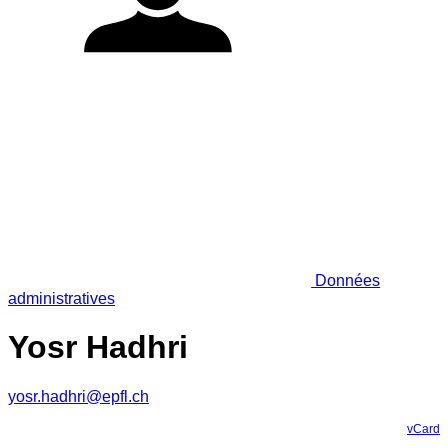
Données
administratives
Yosr Hadhri
yosr.hadhri@epfl.ch
vCard