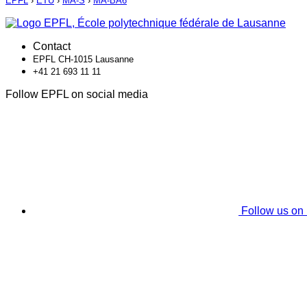
EPFL
›
ETU
›
MA-S
›
MA-BA6
Contact
EPFL CH-1015 Lausanne
+41 21 693 11 11
Follow EPFL on social media
Follow us on