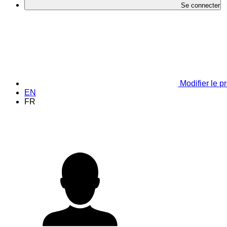
Se connecter
Modifier le pr
EN
FR