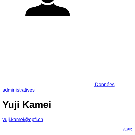
Données
administratives
Yuji Kamei
yuji.kamei@epfl.ch
vCard