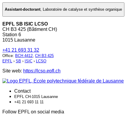
Assistant-doctorant
,
Laboratoire de catalyse et synthèse organique
EPFL SB ISIC LCSO
CH B3 425 (Bâtiment CH)
Station 6
1015 Lausanne
+41 21 693 31 32
Office
:
BCH 4412
,
CH B3 425
EPFL
›
SB
›
ISIC
›
LCSO
Site web:
https://lcso.epfl.ch
Contact
EPFL CH-1015 Lausanne
+41 21 693 11 11
Follow EPFL on social media