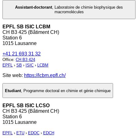
Assistant-doctorant
,
Laboratoire de chimie biophysique des
macromolécules
EPFL SB ISIC LCBM
CH B3 425 (Bâtiment CH)
Station 6
1015 Lausanne
+41 21 693 31 32
Office
:
CH B3 424
EPFL
›
SB
›
ISIC
›
LCBM
Site web:
https://lcbm.epfl.ch/
Etudiant
,
Programme doctoral en chimie et génie chimique
EPFL SB ISIC LCSO
CH B3 425 (Bâtiment CH)
Station 6
1015 Lausanne
EPFL
›
ETU
›
EDOC
›
EDCH