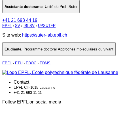
Assistante-doctorante
,
Unité du Prof. Suter
+41 21 693 44 19
EPFL
›
SV
›
IBI-SV
›
UPSUTER
Site web:
https://suter-lab.epfl.ch
Etudiante
,
Programme doctoral Approches moléculaires du vivant
EPFL
›
ETU
›
EDOC
›
EDMS
Contact
EPFL CH-1015 Lausanne
+41 21 693 11 11
Follow EPFL on social media