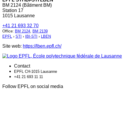
BM 2124 (Bâtiment BM)
Station 17
1015 Lausanne
+41 21 693 32 70
Office
:
BM 2124
,
BM 2139
EPFL
›
STI
›
IBI-STI
›
LBEN
Site web:
https://lben.epfl.ch/
Contact
EPFL CH-1015 Lausanne
+41 21 693 11 11
Follow EPFL on social media