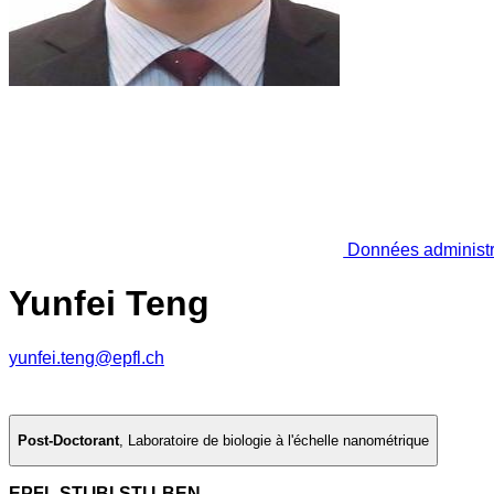
Données administr
Yunfei Teng
yunfei.teng@epfl.ch
Post-Doctorant
,
Laboratoire de biologie à l'échelle nanométrique
EPFL STI IBI-STI LBEN