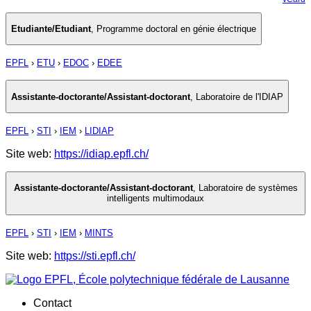
Etudiante/Etudiant
,
Programme doctoral en génie électrique
EPFL
›
ETU
›
EDOC
›
EDEE
Assistante-doctorante/Assistant-doctorant
,
Laboratoire de l'IDIAP
EPFL
›
STI
›
IEM
›
LIDIAP
Site web:
https://idiap.epfl.ch/
Assistante-doctorante/Assistant-doctorant
,
Laboratoire de systèmes
intelligents multimodaux
EPFL
›
STI
›
IEM
›
MINTS
Site web:
https://sti.epfl.ch/
Contact