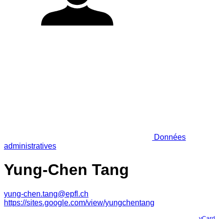
Données
administratives
Yung-Chen Tang
yung-chen.tang@epfl.ch
https://sites.google.com/view/yungchentang
vCard