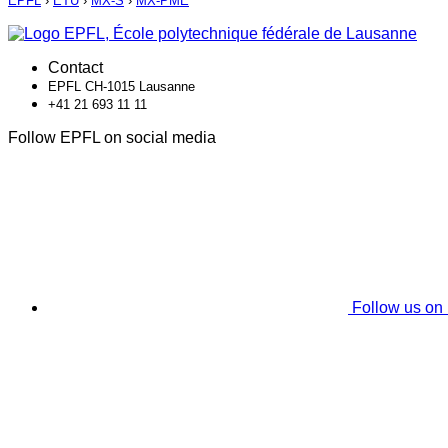
EPFL
›
ETU
›
MX-S
›
MX-PME
Contact
EPFL CH-1015 Lausanne
+41 21 693 11 11
Follow EPFL on social media
Follow us on