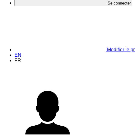
Se connecter
Modifier le pr
EN
FR