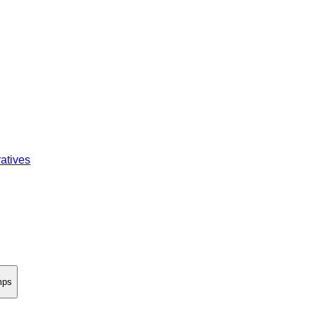
atives
mps