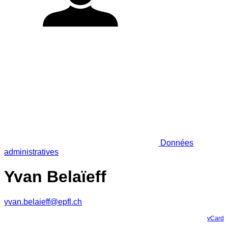
Données
administratives
Yvan Belaïeff
yvan.belaieff@epfl.ch
vCard