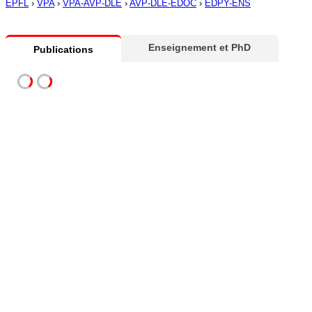
EPFL
›
VPA
›
VPA-AVP-DLE
›
AVP-DLE-EDOC
›
EDPY-ENS
Enseignement et PhD
Publications