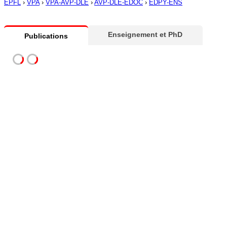
EPFL
›
VPA
›
VPA-AVP-DLE
›
AVP-DLE-EDOC
›
EDPY-ENS
Enseignement et PhD
Publications