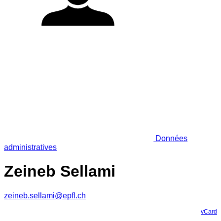
Données
administratives
Zeineb Sellami
zeineb.sellami@epfl.ch
vCard