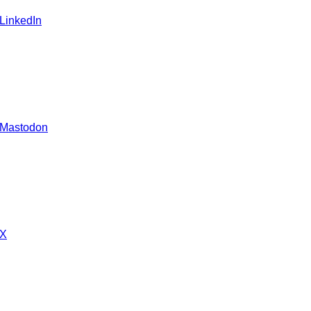
 LinkedIn
 Mastodon
 X