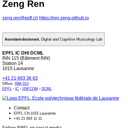
Zeng Ren
zeng.ren@epfl.ch
https://ren-zeng.github.io
Assistant-doctorant
,
Digital and Cognitive Musicology Lab
EPFL IC DHI DCML
INN 115 (Bâtiment INN)
Station 14
1015 Lausanne
+41 21 693 36 63
Office
:
INM 013
EPFL
›
IC
›
IINFCOM
›
DCML
Contact
EPFL CH-1015 Lausanne
+41 21 693 11 11
Follow EPFL on social media