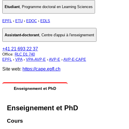
Etudiant
,
Programme doctoral en Learning Sciences
EPFL
›
ETU
›
EDOC
›
EDLS
Assistant-doctorant
,
Centre d'appui à l'enseignement
+41 21 693 22 37
Office
:
RLC D1 740
EPFL
›
VPA
›
VPA-AVP-E
›
AVP-E
›
AVP-E-CAPE
Site web:
https://cape.epfl.ch
Enseignement et PhD
Enseignement et PhD
Cours