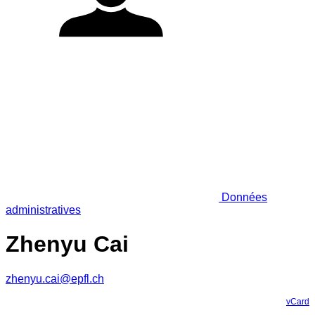
Données
administratives
Zhenyu Cai
zhenyu.cai@epfl.ch
vCard