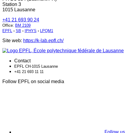
Station 3
1015 Lausanne
+41 21 693 90 24
Office
:
BM 2109
EPFL
›
SB
›
IPHYS
›
LPQM1
Site web:
https://k-lab.epfl.ch/
Contact
EPFL CH-1015 Lausanne
+41 21 693 11 11
Follow EPFL on social media
Follow us