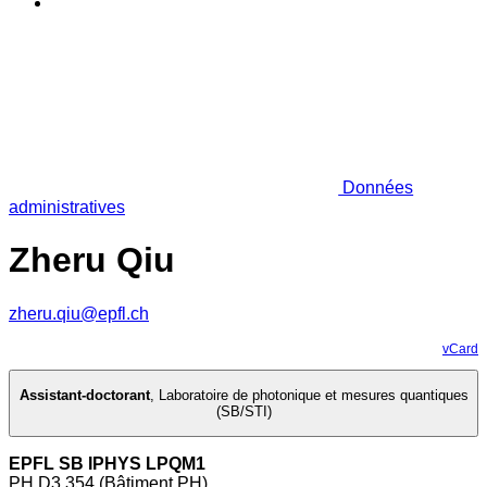
Données
administratives
Zheru Qiu
zheru.qiu@epfl.ch
vCard
Assistant-doctorant
,
Laboratoire de photonique et mesures quantiques
(SB/STI)
EPFL SB IPHYS LPQM1
PH D3 354 (Bâtiment PH)