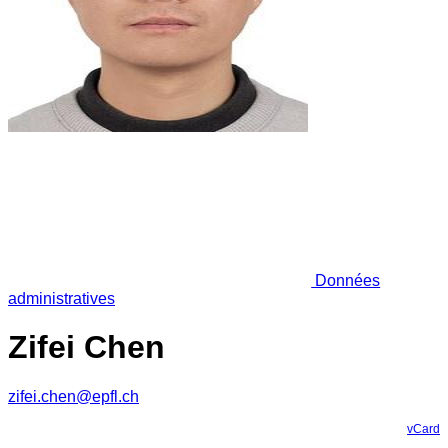
Données
administratives
Zifei Chen
zifei.chen@epfl.ch
vCard