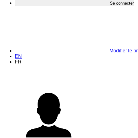
Se connecter
Modifier le pr
EN
FR