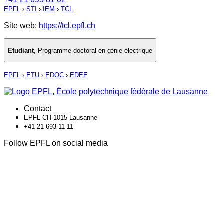
EPFL
›
STI
›
IEM
›
TCL
Site web:
https://tcl.epfl.ch
Etudiant
,
Programme doctoral en génie électrique
EPFL
›
ETU
›
EDOC
›
EDEE
Contact
EPFL CH-1015 Lausanne
+41 21 693 11 11
Follow EPFL on social media