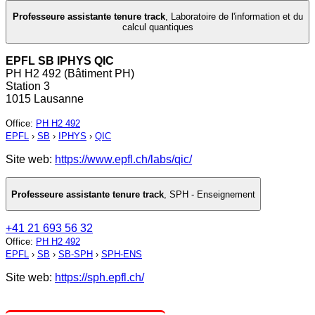
Professeure assistante tenure track
,
Laboratoire de l'information et du
calcul quantiques
EPFL SB IPHYS QIC
PH H2 492 (Bâtiment PH)
Station 3
1015 Lausanne
Office
:
PH H2 492
EPFL
›
SB
›
IPHYS
›
QIC
Site web:
https://www.epfl.ch/labs/qic/
Professeure assistante tenure track
,
SPH - Enseignement
+41 21 693 56 32
Office
:
PH H2 492
EPFL
›
SB
›
SB-SPH
›
SPH-ENS
Site web:
https://sph.epfl.ch/