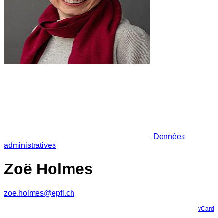
Données
administratives
Zoë Holmes
zoe.holmes@epfl.ch
vCard