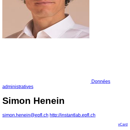
Données
administratives
Simon Henein
simon.henein@epfl.ch
http://instantlab.epfl.ch
vCard