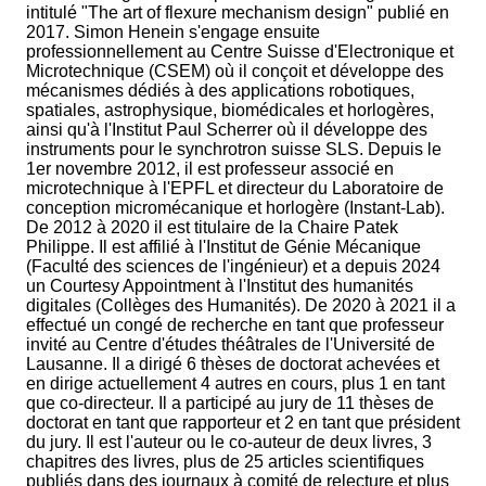
intitulé "The art of flexure mechanism design" publié en
2017. Simon Henein s'engage ensuite
professionnellement au Centre Suisse d'Electronique et
Microtechnique (CSEM) où il conçoit et développe des
mécanismes dédiés à des applications robotiques,
spatiales, astrophysique, biomédicales et horlogères,
ainsi qu'à l'Institut Paul Scherrer où il développe des
instruments pour le synchrotron suisse SLS. Depuis le
1er novembre 2012, il est professeur associé en
microtechnique à l'EPFL et directeur du Laboratoire de
conception micromécanique et horlogère (Instant-Lab).
De 2012 à 2020 il est titulaire de la Chaire Patek
Philippe. Il est affilié à l'Institut de Génie Mécanique
(Faculté des sciences de l'ingénieur) et a depuis 2024
un Courtesy Appointment à l'Institut des humanités
digitales (Collèges des Humanités). De 2020 à 2021 il a
effectué un congé de recherche en tant que professeur
invité au Centre d'études théâtrales de l'Université de
Lausanne. Il a dirigé 6 thèses de doctorat achevées et
en dirige actuellement 4 autres en cours, plus 1 en tant
que co-directeur. Il a participé au jury de 11 thèses de
doctorat en tant que rapporteur et 2 en tant que président
du jury. Il est l'auteur ou le co-auteur de deux livres, 3
chapitres des livres, plus de 25 articles scientifiques
publiés dans des journaux à comité de relecture et plus