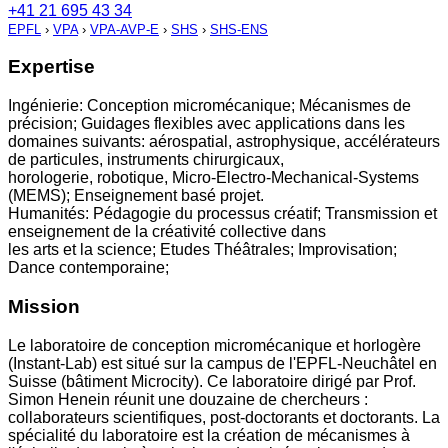
+41 21 695 43 34
EPFL
›
VPA
›
VPA-AVP-E
›
SHS
›
SHS-ENS
Expertise
Ingénierie: Conception micromécanique; Mécanismes de
précision; Guidages flexibles avec applications dans les
domaines suivants: aérospatial, astrophysique, accélérateurs
de particules, instruments chirurgicaux,
horologerie, robotique, Micro-Electro-Mechanical-Systems
(MEMS); Enseignement basé projet.
Humanités: Pédagogie du processus créatif; Transmission et
enseignement de la créativité collective dans
les arts et la science; Etudes Théâtrales; Improvisation;
Dance contemporaine;
Mission
Le laboratoire de conception micromécanique et horlogère
(Instant-Lab) est situé sur la campus de l'EPFL-Neuchâtel en
Suisse (bâtiment Microcity). Ce laboratoire dirigé par Prof.
Simon Henein réunit une douzaine de chercheurs :
collaborateurs scientifiques, post-doctorants et doctorants. La
spécialité du laboratoire est la création de mécanismes à