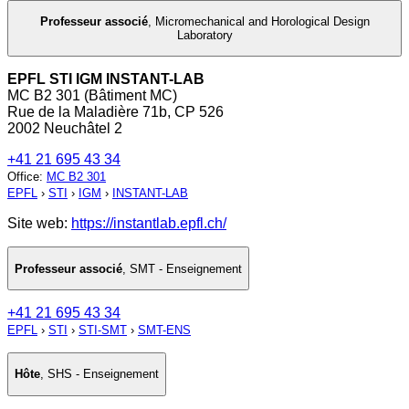
Professeur associé
,
Micromechanical and Horological Design
Laboratory
EPFL STI IGM INSTANT-LAB
MC B2 301 (Bâtiment MC)
Rue de la Maladière 71b, CP 526
2002 Neuchâtel 2
+41 21 695 43 34
Office
:
MC B2 301
EPFL
›
STI
›
IGM
›
INSTANT-LAB
Site web:
https://instantlab.epfl.ch/
Professeur associé
,
SMT - Enseignement
+41 21 695 43 34
EPFL
›
STI
›
STI-SMT
›
SMT-ENS
Hôte
,
SHS - Enseignement