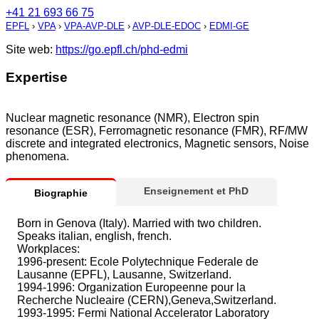
+41 21 693 66 75
EPFL
›
VPA
›
VPA-AVP-DLE
›
AVP-DLE-EDOC
›
EDMI-GE
Site web:
https://go.epfl.ch/phd-edmi
Expertise
Nuclear magnetic resonance (NMR), Electron spin
resonance (ESR), Ferromagnetic resonance (FMR), RF/MW
discrete and integrated electronics, Magnetic sensors, Noise
phenomena.
Enseignement et PhD
Biographie
Born in Genova (Italy). Married with two children.
Speaks italian, english, french.
Workplaces:
1996-present: Ecole Polytechnique Federale de
Lausanne (EPFL), Lausanne, Switzerland.
1994-1996: Organization Europeenne pour la
Recherche Nucleaire (CERN),Geneva,Switzerland.
1993-1995: Fermi National Accelerator Laboratory