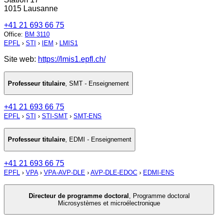
1015 Lausanne
+41 21 693 66 75
Office
:
BM 3110
EPFL
›
STI
›
IEM
›
LMIS1
Site web:
https://lmis1.epfl.ch/
Professeur titulaire
,
SMT - Enseignement
+41 21 693 66 75
EPFL
›
STI
›
STI-SMT
›
SMT-ENS
Professeur titulaire
,
EDMI - Enseignement
+41 21 693 66 75
EPFL
›
VPA
›
VPA-AVP-DLE
›
AVP-DLE-EDOC
›
EDMI-ENS
Directeur de programme doctoral
,
Programme doctoral
Microsystèmes et microélectronique