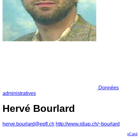
Données
administratives
Hervé Bourlard
herve.bourlard@epfl.ch
http://www.idiap.ch/~bourlard
vCard