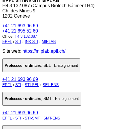
EPFL STI INX-STI MIPLAB
H4 3 132.087 (Campus Biotech Bâtiment H4)
Ch. des Mines 9
1202 Genève
+41 21 693 96 69
+41 21 695 52 60
Office
:
H4 3 132.087
EPFL
›
STI
›
INX-STI
›
MIPLAB
Site web:
https://miplab.epfl.ch/
Professeur ordinaire
,
SEL - Enseignement
+41 21 693 96 69
EPFL
›
STI
›
STI-SEL
›
SEL-ENS
Professeur ordinaire
,
SMT - Enseignement
+41 21 693 96 69
EPFL
›
STI
›
STI-SMT
›
SMT-ENS