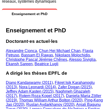
réseaux, systèmes dynamiques
Enseignement et PhD
Enseignement et PhD
Doctorant·es actuel·les
Alexandre Cionca
,
Chun Hei Michael Chan
,
Flavia
Petruso
,
Bassam El Rawas
,
Nikolaos Molochidis
,
Christophe Pascal Jérémie Chênes
,
Alessio Siviglia
,
Ekansh Sareen
,
Beatrice Lugli
A dirigé les thèses EPFL de
Djano Kandaswamy (2011)
,
Fikret Isik Karahanoglu
(2013)
,
Nora Leonardi (2014)
,
Zafer Dogan (2015)
,
Jeffrey Adam Kasten (2015)
,
Naghmeh Ghazaleh
(2017)
,
Rotem Roza Kopel (2017)
,
Daniela Maria Zöller
(2019)
,
Thomas William Arthur Bolton (2020)
,
Ping-Keng
Jao (2020)
,
Ruslan Aydarkhanov (2020)
,
Anjali Bagunu
Tarun (2020)
,
Lorena Gonçalves de Alcântara e Freitas