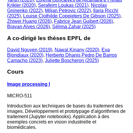
Krikler (2020)
,
Serafeim Loukas (2021)
,
Nicolas
Gninenko (2022)
,
Miljan Petrovic (2022)
,
Ilaria Ricchi
(2025)
,
Louise Clothilde Coppieters De Gibson (2025)
,
Zhiwei Huang (2026)
,
Fabrice Jean Guibert (2026)
,
Brayan Alves (2026)
,
Sélima Zahar (2025)
A co-dirigé les thèses EPFL de
David Nguyen (2019)
,
Nawal Kinany (2020)
,
Eva
Blondiaux (2020)
,
Herberto Dhanis Pedro De Barros
Camacho (2023)
,
Juliette Boscheron (2025)
Cours
Image processing I
MICRO-511
Introduction aux techniques de bases du traitement des
images. Développement et prototypage d'algorithmes de
traitement (Jupyter notebooks). Application à des
exemples concrets en vision industrielle et
biomédicales.