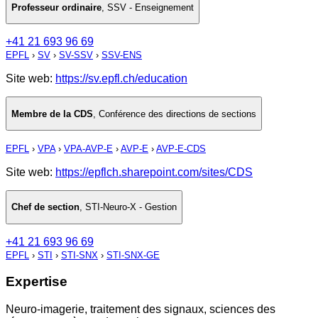
Professeur ordinaire
,
SSV - Enseignement
+41 21 693 96 69
EPFL
›
SV
›
SV-SSV
›
SSV-ENS
Site web:
https://sv.epfl.ch/education
Membre de la CDS
,
Conférence des directions de sections
EPFL
›
VPA
›
VPA-AVP-E
›
AVP-E
›
AVP-E-CDS
Site web:
https://epflch.sharepoint.com/sites/CDS
Chef de section
,
STI-Neuro-X - Gestion
+41 21 693 96 69
EPFL
›
STI
›
STI-SNX
›
STI-SNX-GE
Expertise
Neuro-imagerie, traitement des signaux, sciences des