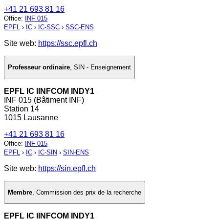
+41 21 693 81 16
Office
:
INF 015
EPFL
›
IC
›
IC-SSC
›
SSC-ENS
Site web:
https://ssc.epfl.ch
Professeur ordinaire
,
SIN - Enseignement
EPFL IC IINFCOM INDY1
INF 015 (Bâtiment INF)
Station 14
1015 Lausanne
+41 21 693 81 16
Office
:
INF 015
EPFL
›
IC
›
IC-SIN
›
SIN-ENS
Site web:
https://sin.epfl.ch
Membre
,
Commission des prix de la recherche
EPFL IC IINFCOM INDY1