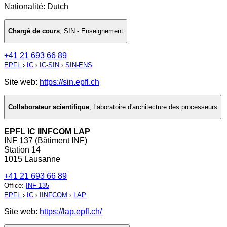
Nationalité: Dutch
Chargé de cours
,
SIN - Enseignement
+41 21 693 66 89
EPFL
›
IC
›
IC-SIN
›
SIN-ENS
Site web:
https://sin.epfl.ch
Collaborateur scientifique
,
Laboratoire d'architecture des processeurs
EPFL IC IINFCOM LAP
INF 137 (Bâtiment INF)
Station 14
1015 Lausanne
+41 21 693 66 89
Office
:
INF 135
EPFL
›
IC
›
IINFCOM
›
LAP
Site web:
https://lap.epfl.ch/