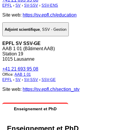
EPFL
›
SV
›
SV-SSV
›
SSV-ENS
Site web:
https://sv.epfl.ch/education
Adjoint scientifique
,
SSV - Gestion
EPFL SV SSV-GE
AAB 1 01 (Bâtiment AAB)
Station 19
1015 Lausanne
+41 21 693 95 08
Office
:
AAB 1 01
EPFL
›
SV
›
SV-SSV
›
SSV-GE
Site web:
https://sv.epfl.ch/section_stv
Enseignement et PhD
Enseignement et PhD