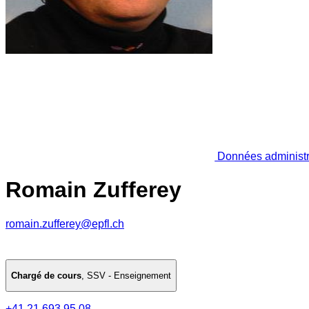
Données administr
Romain Zufferey
romain.zufferey@epfl.ch
Chargé de cours
,
SSV - Enseignement
+41 21 693 95 08