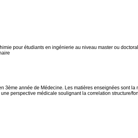
iochimie pour étudiants en ingénierie au niveau master ou doctora
naire
ée en 3ème année de Médecine. Les matières enseignées sont l
une perspective médicale soulignant la correlation structure/fon