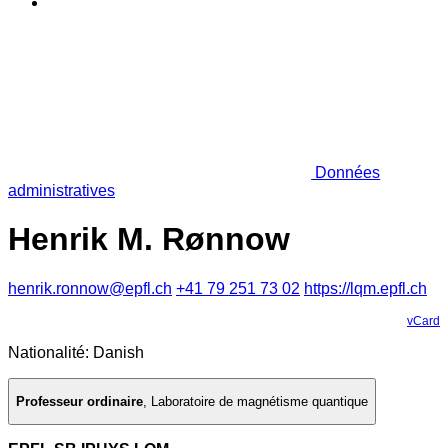
Données
administratives
Henrik M. Rønnow
henrik.ronnow@epfl.ch
+41 79 251 73 02
https://lqm.epfl.ch
vCard
Nationalité: Danish
Professeur ordinaire
,
Laboratoire de magnétisme quantique