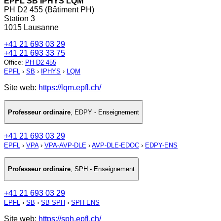
EPFL SB IPHYS LQM
PH D2 455 (Bâtiment PH)
Station 3
1015 Lausanne
+41 21 693 03 29
+41 21 693 33 75
Office
:
PH D2 455
EPFL
›
SB
›
IPHYS
›
LQM
Site web:
https://lqm.epfl.ch/
Professeur ordinaire
,
EDPY - Enseignement
+41 21 693 03 29
EPFL
›
VPA
›
VPA-AVP-DLE
›
AVP-DLE-EDOC
›
EDPY-ENS
Professeur ordinaire
,
SPH - Enseignement
+41 21 693 03 29
EPFL
›
SB
›
SB-SPH
›
SPH-ENS
Site web:
https://sph.epfl.ch/