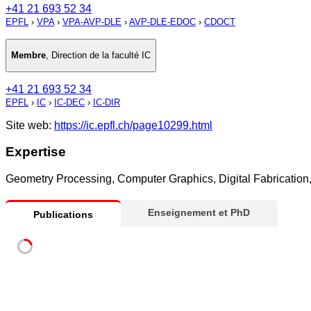
+41 21 693 52 34
EPFL
›
VPA
›
VPA-AVP-DLE
›
AVP-DLE-EDOC
›
CDOCT
Membre
,
Direction de la faculté IC
+41 21 693 52 34
EPFL
›
IC
›
IC-DEC
›
IC-DIR
Site web:
https://ic.epfl.ch/page10299.html
Expertise
Geometry Processing, Computer Graphics, Digital Fabrication,
Enseignement et PhD
Publications