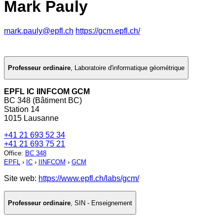
Mark Pauly
mark.pauly@epfl.ch
https://gcm.epfl.ch/
Professeur ordinaire
,
Laboratoire d'informatique géométrique
EPFL IC IINFCOM GCM
BC 348 (Bâtiment BC)
Station 14
1015 Lausanne
+41 21 693 52 34
+41 21 693 75 21
Office
:
BC 348
EPFL
›
IC
›
IINFCOM
›
GCM
Site web:
https://www.epfl.ch/labs/gcm/
Professeur ordinaire
,
SIN - Enseignement