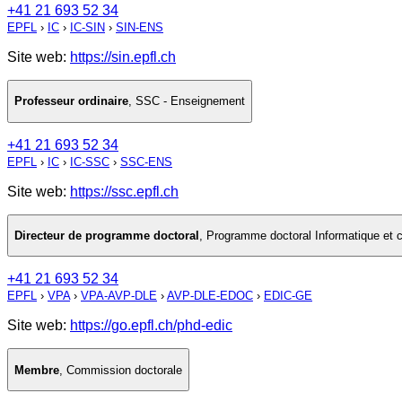
+41 21 693 52 34
EPFL
›
IC
›
IC-SIN
›
SIN-ENS
Site web:
https://sin.epfl.ch
Professeur ordinaire
,
SSC - Enseignement
+41 21 693 52 34
EPFL
›
IC
›
IC-SSC
›
SSC-ENS
Site web:
https://ssc.epfl.ch
Directeur de programme doctoral
,
Programme doctoral Informatique et
+41 21 693 52 34
EPFL
›
VPA
›
VPA-AVP-DLE
›
AVP-DLE-EDOC
›
EDIC-GE
Site web:
https://go.epfl.ch/phd-edic
Membre
,
Commission doctorale