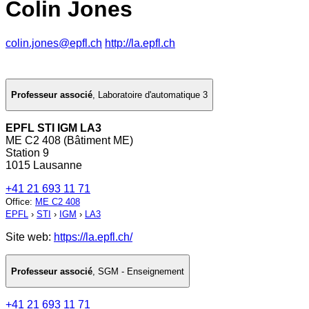
Colin Jones
colin.jones@epfl.ch
http://la.epfl.ch
Professeur associé
,
Laboratoire d'automatique 3
EPFL STI IGM LA3
ME C2 408 (Bâtiment ME)
Station 9
1015 Lausanne
+41 21 693 11 71
Office
:
ME C2 408
EPFL
›
STI
›
IGM
›
LA3
Site web:
https://la.epfl.ch/
Professeur associé
,
SGM - Enseignement
+41 21 693 11 71