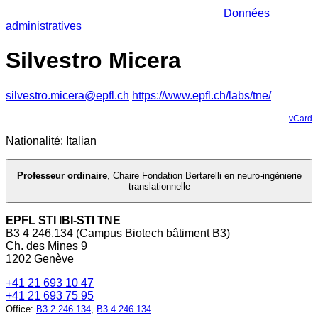
Données
administratives
Silvestro Micera
silvestro.micera@epfl.ch
https://www.epfl.ch/labs/tne/
vCard
Nationalité: Italian
Professeur ordinaire
,
Chaire Fondation Bertarelli en neuro-ingénierie
translationnelle
EPFL STI IBI-STI TNE
B3 4 246.134 (Campus Biotech bâtiment B3)
Ch. des Mines 9
1202 Genève
+41 21 693 10 47
+41 21 693 75 95
Office
:
B3 2 246.134
,
B3 4 246.134