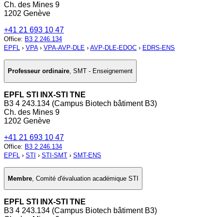
Ch. des Mines 9
1202 Genève
+41 21 693 10 47
Office
:
B3 2 246.134
EPFL
›
VPA
›
VPA-AVP-DLE
›
AVP-DLE-EDOC
›
EDRS-ENS
Professeur ordinaire
,
SMT - Enseignement
EPFL STI INX-STI TNE
B3 4 243.134 (Campus Biotech bâtiment B3)
Ch. des Mines 9
1202 Genève
+41 21 693 10 47
Office
:
B3 2 246.134
EPFL
›
STI
›
STI-SMT
›
SMT-ENS
Membre
,
Comité d'évaluation académique STI
EPFL STI INX-STI TNE
B3 4 243.134 (Campus Biotech bâtiment B3)