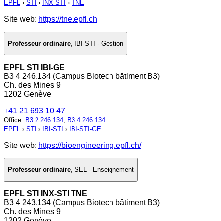
EPFL
›
STI
›
INX-STI
›
TNE
Site web:
https://tne.epfl.ch
Professeur ordinaire
,
IBI-STI - Gestion
EPFL STI IBI-GE
B3 4 246.134 (Campus Biotech bâtiment B3)
Ch. des Mines 9
1202 Genève
+41 21 693 10 47
Office
:
B3 2 246.134
,
B3 4 246.134
EPFL
›
STI
›
IBI-STI
›
IBI-STI-GE
Site web:
https://bioengineering.epfl.ch/
Professeur ordinaire
,
SEL - Enseignement
EPFL STI INX-STI TNE
B3 4 243.134 (Campus Biotech bâtiment B3)
Ch. des Mines 9
1202 Genève