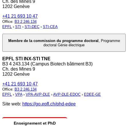
Ch. des Mines 9
1202 Genève
+41 21 693 10 47
Office
:
B3 2 246.134
EPFL
›
STI
›
STI-DEC
›
STI-CEA
Membre de la commission du programme doctoral
,
Programme
doctoral Génie électrique
EPFL STI INX-STI TNE
B3 4 243.134 (Campus Biotech bâtiment B3)
Ch. des Mines 9
1202 Genève
+41 21 693 10 47
Office
:
B3 2 246.134
EPFL
›
VPA
›
VPA-AVP-DLE
›
AVP-DLE-EDOC
›
EDEE-GE
Site web:
https://go.epfl.ch/phd-edee
Enseignement et PhD