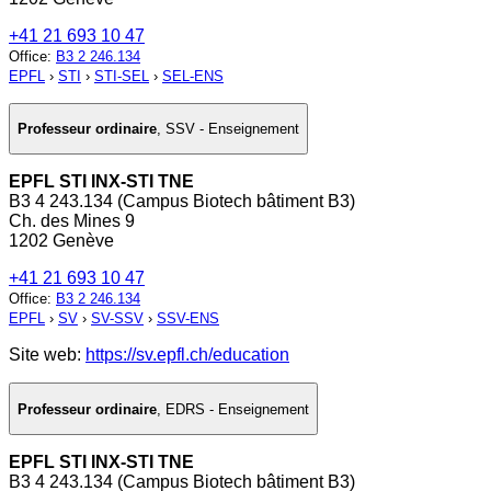
+41 21 693 10 47
Office
:
B3 2 246.134
EPFL
›
STI
›
STI-SEL
›
SEL-ENS
Professeur ordinaire
,
SSV - Enseignement
EPFL STI INX-STI TNE
B3 4 243.134 (Campus Biotech bâtiment B3)
Ch. des Mines 9
1202 Genève
+41 21 693 10 47
Office
:
B3 2 246.134
EPFL
›
SV
›
SV-SSV
›
SSV-ENS
Site web:
https://sv.epfl.ch/education
Professeur ordinaire
,
EDRS - Enseignement
EPFL STI INX-STI TNE
B3 4 243.134 (Campus Biotech bâtiment B3)