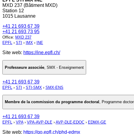
MXD 237 (Bâtiment MXD)
Station 12
1015 Lausanne
+41 21 693 67 39
+41 21 693 73 95
Office
:
MXD 237
EPFL
›
STI
›
IMX
›
INE
Site web:
https://ine.epfl.ch/
Professeure associée
,
SMX - Enseignement
+41 21 693 67 39
EPFL
›
STI
›
STI-SMX
›
SMX-ENS
Membre de la commission du programme doctoral
,
Programme doctora
+41 21 693 67 39
EPFL
›
VPA
›
VPA-AVP-DLE
›
AVP-DLE-EDOC
›
EDMX-GE
Site web:
https://go.epfl.ch/phd-edmx