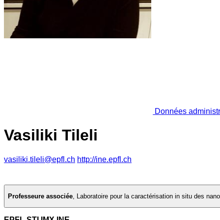
Données administr
Vasiliki Tileli
vasiliki.tileli@epfl.ch
http://ine.epfl.ch
Professeure associée
,
Laboratoire pour la caractérisation in situ des na
EPFL STI IMX INE