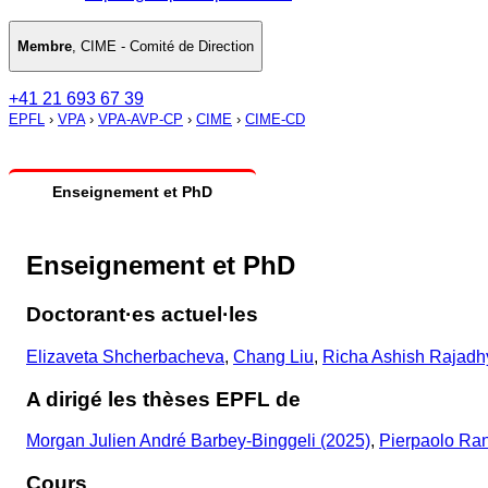
Membre
,
CIME - Comité de Direction
+41 21 693 67 39
EPFL
›
VPA
›
VPA-AVP-CP
›
CIME
›
CIME-CD
Enseignement et PhD
Enseignement et PhD
Doctorant·es actuel·les
Elizaveta Shcherbacheva
,
Chang Liu
,
Richa Ashish Rajadh
A dirigé les thèses EPFL de
Morgan Julien André Barbey-Binggeli (2025)
,
Pierpaolo Ran
Cours