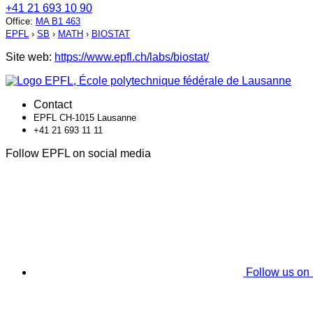
+41 21 693 10 90
Office
:
MA B1 463
EPFL
›
SB
›
MATH
›
BIOSTAT
Site web:
https://www.epfl.ch/labs/biostat/
Contact
EPFL CH-1015 Lausanne
+41 21 693 11 11
Follow EPFL on social media
Follow us on