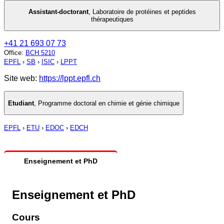
Assistant-doctorant
,
Laboratoire de protéines et peptides
thérapeutiques
+41 21 693 07 73
Office
:
BCH 5210
EPFL
›
SB
›
ISIC
›
LPPT
Site web:
https://lppt.epfl.ch
Etudiant
,
Programme doctoral en chimie et génie chimique
EPFL
›
ETU
›
EDOC
›
EDCH
Enseignement et PhD
Enseignement et PhD
Cours