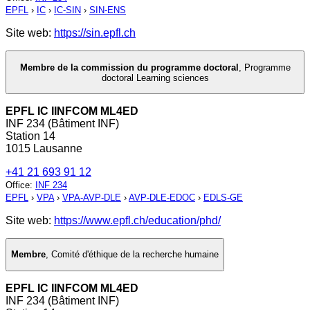
EPFL
›
IC
›
IC-SIN
›
SIN-ENS
Site web:
https://sin.epfl.ch
Membre de la commission du programme doctoral
,
Programme
doctoral Learning sciences
EPFL IC IINFCOM ML4ED
INF 234 (Bâtiment INF)
Station 14
1015 Lausanne
+41 21 693 91 12
Office
:
INF 234
EPFL
›
VPA
›
VPA-AVP-DLE
›
AVP-DLE-EDOC
›
EDLS-GE
Site web:
https://www.epfl.ch/education/phd/
Membre
,
Comité d'éthique de la recherche humaine
EPFL IC IINFCOM ML4ED
INF 234 (Bâtiment INF)