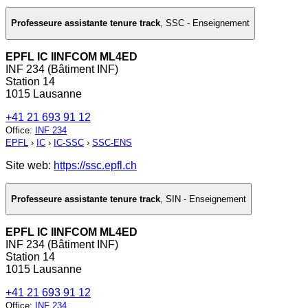
Professeure assistante tenure track
,
SSC - Enseignement
EPFL IC IINFCOM ML4ED
INF 234 (Bâtiment INF)
Station 14
1015 Lausanne
+41 21 693 91 12
Office
:
INF 234
EPFL
›
IC
›
IC-SSC
›
SSC-ENS
Site web:
https://ssc.epfl.ch
Professeure assistante tenure track
,
SIN - Enseignement
EPFL IC IINFCOM ML4ED
INF 234 (Bâtiment INF)
Station 14
1015 Lausanne
+41 21 693 91 12
Office
:
INF 234