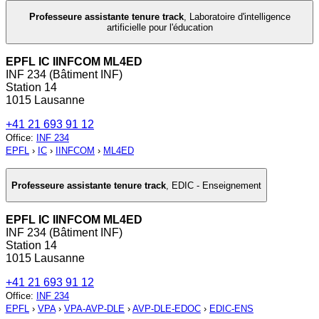
Professeure assistante tenure track
,
Laboratoire d'intelligence
artificielle pour l'éducation
EPFL IC IINFCOM ML4ED
INF 234 (Bâtiment INF)
Station 14
1015 Lausanne
+41 21 693 91 12
Office
:
INF 234
EPFL
›
IC
›
IINFCOM
›
ML4ED
Professeure assistante tenure track
,
EDIC - Enseignement
EPFL IC IINFCOM ML4ED
INF 234 (Bâtiment INF)
Station 14
1015 Lausanne
+41 21 693 91 12
Office
:
INF 234
EPFL
›
VPA
›
VPA-AVP-DLE
›
AVP-DLE-EDOC
›
EDIC-ENS